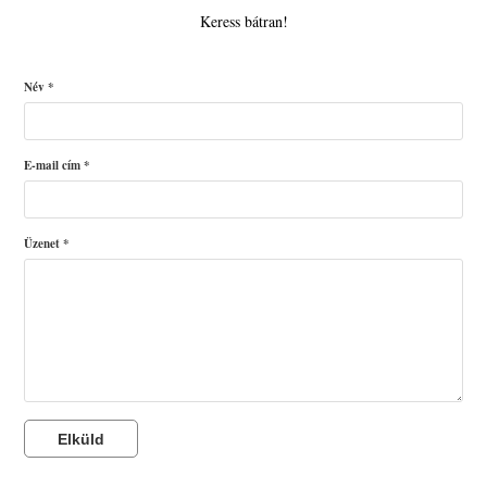
Keress bátran!
Név *
E-mail cím *
Üzenet *
Elküld