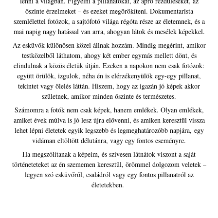
lenni a világban. Figyelni a pillanatokat, az apró rezdüléseket, az
őszinte érzelmeket – és ezeket megörökíteni. Dokumentarista
szemlélettel fotózok, a sajtófotó világa régóta része az életemnek, és a
mai napig nagy hatással van arra, ahogyan látok és mesélek képekkel.
Az esküvők különösen közel állnak hozzám. Mindig megérint, amikor
testközelből láthatom, ahogy két ember egymás mellett dönt, és
elindulnak a közös életük útján. Ezeken a napokon nem csak fotózok:
együtt örülök, izgulok, néha én is elérzékenyülök egy-egy pillanat,
tekintet vagy ölelés láttán. Hiszem, hogy az igazán jó képek akkor
születnek, amikor minden őszinte és természetes.
Számomra a fotók nem csak képek, hanem emlékek. Olyan emlékek,
amiket évek múlva is jó lesz újra elővenni, és amiken keresztül vissza
lehet lépni életetek egyik legszebb és legmeghatározóbb napjára, egy
vidáman eltöltött délutánra, vagy egy fontos eseményre.
Ha megszólítanak a képeim, és szívesen látnátok viszont a saját
történeteteket az én szememen keresztül, örömmel dolgozom veletek –
legyen szó esküvőről, családról vagy egy fontos pillanatról az
életetekben.